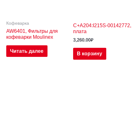
Кофеварка
C+A204:I215S-00142772,
AW6401, Фильтры для
плата
кофеварки Moulinex
3,260.00
₽
Читать далее
В корзину