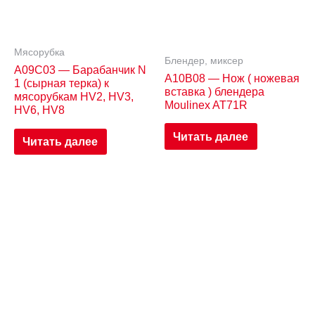
Мясорубка
Блендер, миксер
A09C03 — Барабанчик N
A10B08 — Нож ( ножевая
1 (сырная терка) к
вставка ) блендера
мясорубкам HV2, HV3,
Moulinex AT71R
HV6, HV8
Читать далее
Читать далее