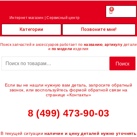
Перейти
к
0
Cart
0.00
₽
содержимому
Интернет магазин | Сервисный центр
Категории
Позвоните мне!
Поиск запчастей и аксессуаров работает по
названию
,
артикулу
детали
и
по модели
изделия
Искать:
Поиск
Если вы не нашли нужную вам деталь, запросите обратный
звонок, или воспользуйтесь формой обратной связи на
странице «Контакты»
8 (499) 473-90-03
В текущей ситуации
наличие и цену деталей нужно уточнять