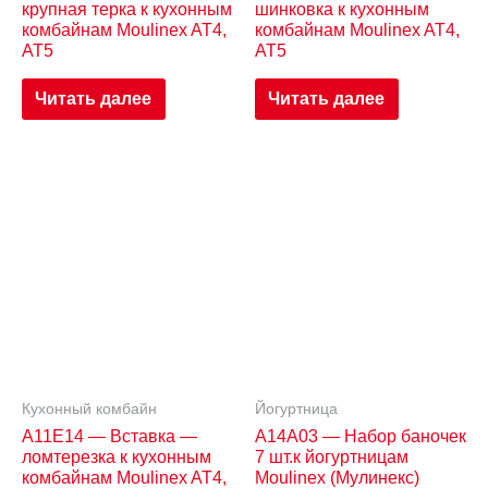
крупная терка к кухонным
шинковка к кухонным
комбайнам Moulinex AT4,
комбайнам Moulinex AT4,
AT5
AT5
Читать далее
Читать далее
Кухонный комбайн
Йогуртница
A11E14 — Вставка —
A14A03 — Набор баночек
ломтерезка к кухонным
7 шт.к йогуртницам
комбайнам Moulinex AT4,
Moulinex (Мулинекс)