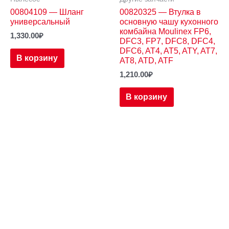
00804109 — Шланг
00820325 — Втулка в
универсальный
основную чашу кухонного
комбайна Moulinex FP6,
1,330.00
₽
DFC3, FP7, DFC8, DFC4,
DFC6, AT4, AT5, ATY, AT7,
В корзину
AT8, ATD, ATF
1,210.00
₽
В корзину