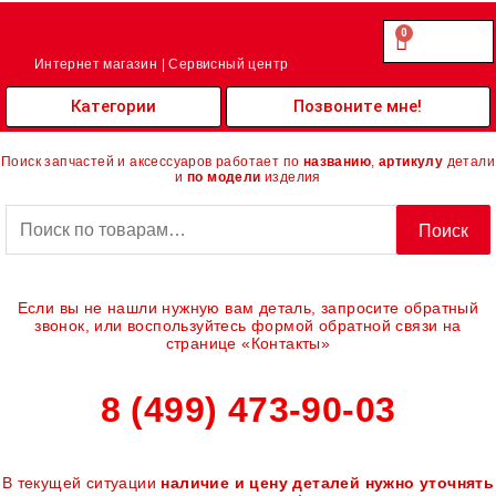
Перейти
к
0
Cart
0.00
₽
содержимому
Интернет магазин | Сервисный центр
Категории
Позвоните мне!
Поиск запчастей и аксессуаров работает по
названию
,
артикулу
детали
и
по модели
изделия
Искать:
Поиск
Если вы не нашли нужную вам деталь, запросите обратный
звонок, или воспользуйтесь формой обратной связи на
странице «Контакты»
8 (499) 473-90-03
В текущей ситуации
наличие и цену деталей нужно уточнять