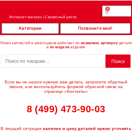
Перейти
к
0
Cart
0.00
₽
содержимому
Интернет магазин | Сервисный центр
Категории
Позвоните мне!
Поиск запчастей и аксессуаров работает по
названию
,
артикулу
детали
и
по модели
изделия
Искать:
Поиск
Если вы не нашли нужную вам деталь, запросите обратный
звонок, или воспользуйтесь формой обратной связи на
странице «Контакты»
8 (499) 473-90-03
В текущей ситуации
наличие и цену деталей нужно уточнять