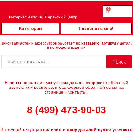
Перейти
к
0
Cart
0.00
₽
содержимому
Интернет магазин | Сервисный центр
Категории
Позвоните мне!
Поиск запчастей и аксессуаров работает по
названию
,
артикулу
детали
и
по модели
изделия
Искать:
Поиск
Если вы не нашли нужную вам деталь, запросите обратный
звонок, или воспользуйтесь формой обратной связи на
странице «Контакты»
8 (499) 473-90-03
В текущей ситуации
наличие и цену деталей нужно уточнять