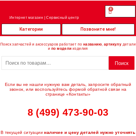
Перейти
к
0
Cart
0.00
₽
содержимому
Интернет магазин | Сервисный центр
Категории
Позвоните мне!
Поиск запчастей и аксессуаров работает по
названию
,
артикулу
детали
и
по модели
изделия
Искать:
Поиск
Если вы не нашли нужную вам деталь, запросите обратный
звонок, или воспользуйтесь формой обратной связи на
странице «Контакты»
8 (499) 473-90-03
В текущей ситуации
наличие и цену деталей нужно уточнять