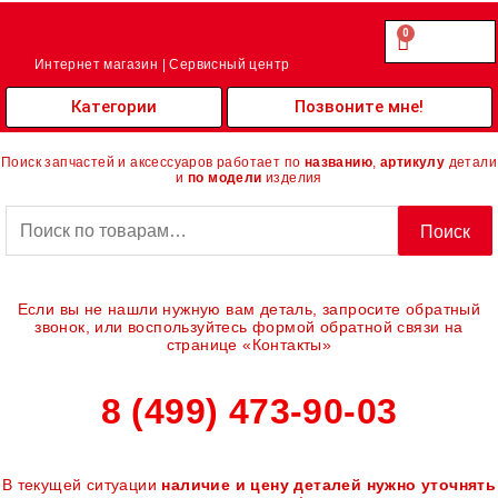
Перейти
к
0
Cart
0.00
₽
содержимому
Интернет магазин | Сервисный центр
Категории
Позвоните мне!
Поиск запчастей и аксессуаров работает по
названию
,
артикулу
детали
и
по модели
изделия
Искать:
Поиск
Если вы не нашли нужную вам деталь, запросите обратный
звонок, или воспользуйтесь формой обратной связи на
странице «Контакты»
8 (499) 473-90-03
В текущей ситуации
наличие и цену деталей нужно уточнять