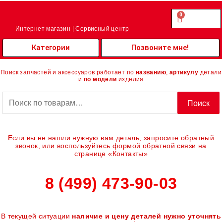
Перейти
к
0
Cart
0.00
₽
содержимому
Интернет магазин | Сервисный центр
Категории
Позвоните мне!
Поиск запчастей и аксессуаров работает по
названию
,
артикулу
детали
и
по модели
изделия
Искать:
Поиск
Если вы не нашли нужную вам деталь, запросите обратный
звонок, или воспользуйтесь формой обратной связи на
странице «Контакты»
8 (499) 473-90-03
В текущей ситуации
наличие и цену деталей нужно уточнять