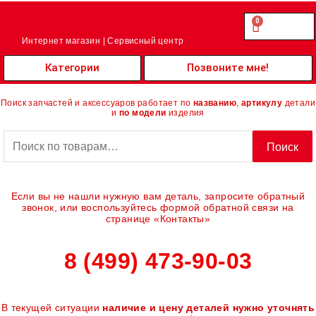
Перейти
к
0
Cart
0.00
₽
содержимому
Интернет магазин | Сервисный центр
Категории
Позвоните мне!
Поиск запчастей и аксессуаров работает по
названию
,
артикулу
детали
и
по модели
изделия
Искать:
Поиск
Если вы не нашли нужную вам деталь, запросите обратный
звонок, или воспользуйтесь формой обратной связи на
странице «Контакты»
8 (499) 473-90-03
В текущей ситуации
наличие и цену деталей нужно уточнять