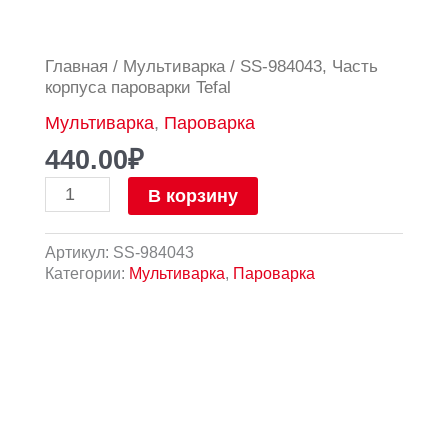
Количество
Главная
/
Мультиварка
/ SS-984043, Часть
товара
корпуса пароварки Tefal
SS-
Мультиварка
,
Пароварка
984043,
Часть
440.00
₽
корпуса
пароварки
В корзину
Tefal
Артикул:
SS-984043
Категории:
Мультиварка
,
Пароварка