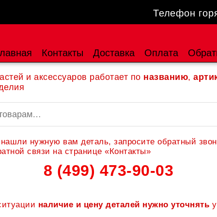
Телефон гор
лавная
Контакты
Доставка
Оплата
Обрат
астей и аксессуаров работает по
названию
,
арти
делия
 нашли нужную вам деталь, запросите обратный звон
атной связи на странице «Контакты»
8 (499) 473-90-03
 ситуации
наличие и цену деталей нужно уточнять
у