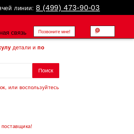
8 (499) 473-90-03
ячей линии:
0
Позвоните мне!
Cart
ная связь
0.00
₽
кулу
детали и
по
Поиск
ок, или воспользуйтесь
 поставщика!