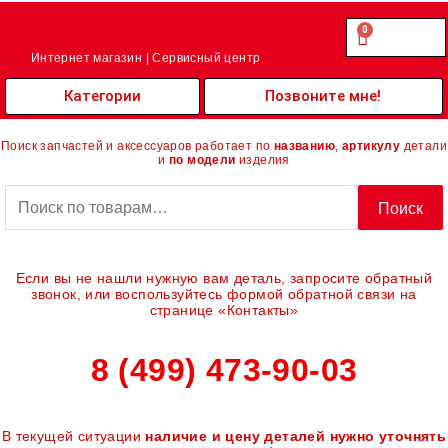
Перейти
к
0
Cart
0.00
₽
содержимому
Интернет магазин | Сервисный центр
Категории
Позвоните мне!
Поиск запчастей и аксессуаров работает по
названию
,
артикулу
детали
и
по модели
изделия
Искать:
Поиск
Если вы не нашли нужную вам деталь, запросите обратный
звонок, или воспользуйтесь формой обратной связи на
странице «Контакты»
8 (499) 473-90-03
В текущей ситуации
наличие и цену деталей нужно уточнять