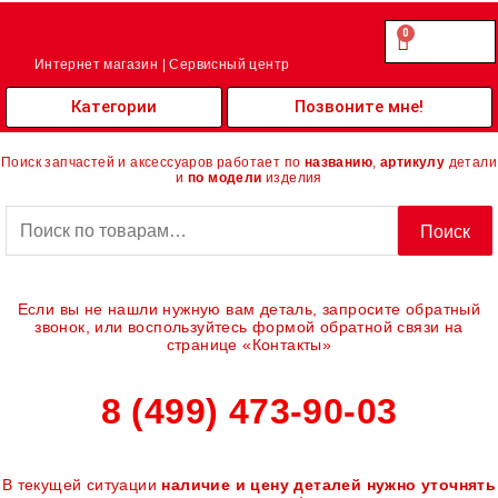
Перейти
к
0
Cart
0.00
₽
содержимому
Интернет магазин | Сервисный центр
Категории
Позвоните мне!
Поиск запчастей и аксессуаров работает по
названию
,
артикулу
детали
и
по модели
изделия
Искать:
Поиск
Если вы не нашли нужную вам деталь, запросите обратный
звонок, или воспользуйтесь формой обратной связи на
странице «Контакты»
8 (499) 473-90-03
В текущей ситуации
наличие и цену деталей нужно уточнять