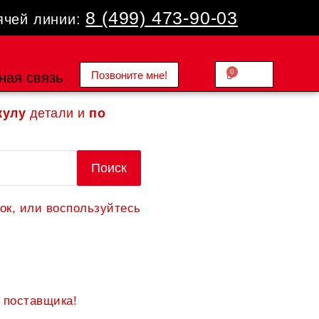
8 (499) 473-90-03
ячей линии:
0
Позвоните мне!
Cart
ная связь
0.00
₽
кулу
детали и
по
Поиск
ок, или воспользуйтесь
 поставщика!