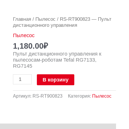
Количество
Главная
/
Пылесос
/ RS-RT900823 — Пульт
товара
дистанционного управления
RS-
Пылесос
RT900823
-
1,180.00
₽
Пульт
Пульт дистанционного управления к
дистанционного
пылесосам-роботам Tefal RG7133,
управления
RG7145
В корзину
Артикул:
RS-RT900823
Категория:
Пылесос