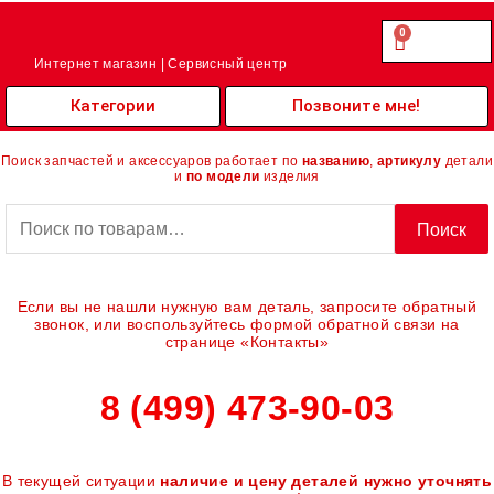
Перейти
к
0
Cart
0.00
₽
содержимому
Интернет магазин | Сервисный центр
Категории
Позвоните мне!
Поиск запчастей и аксессуаров работает по
названию
,
артикулу
детали
и
по модели
изделия
Искать:
Поиск
Если вы не нашли нужную вам деталь, запросите обратный
звонок, или воспользуйтесь формой обратной связи на
странице «Контакты»
8 (499) 473-90-03
В текущей ситуации
наличие и цену деталей нужно уточнять