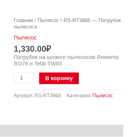
Количество
Главная
/
Пылесос
/ RS-RT3868 — Патрубок
товара
пылесоса
RS-
Пылесос
RT3868
-
1,330.00
₽
Патрубок
Патрубок на шланге пылесосов Rowenta
пылесоса
RO78 и Tefal TW83
В корзину
Артикул:
RS-RT3868
Категория:
Пылесос