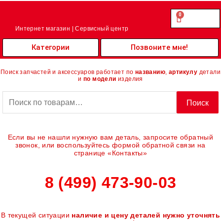
Перейти
к
0
Cart
0.00
₽
содержимому
Интернет магазин | Сервисный центр
Категории
Позвоните мне!
Поиск запчастей и аксессуаров работает по
названию
,
артикулу
детали
и
по модели
изделия
Искать:
Поиск
Если вы не нашли нужную вам деталь, запросите обратный
звонок, или воспользуйтесь формой обратной связи на
странице «Контакты»
8 (499) 473-90-03
В текущей ситуации
наличие и цену деталей нужно уточнять