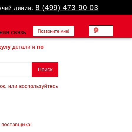
8 (499) 473-90-03
ячей линии:
0
Позвоните мне!
Cart
ная связь
0.00
₽
кулу
детали и
по
Поиск
ок, или воспользуйтесь
 поставщика!