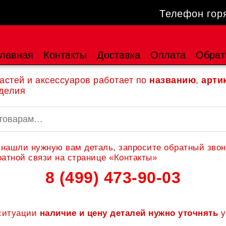
Телефон гор
лавная
Контакты
Доставка
Оплата
Обрат
астей и аксессуаров работает по
названию
,
арти
делия
 нашли нужную вам деталь, запросите обратный звон
атной связи на странице «Контакты»
8 (499) 473-90-03
 ситуации
наличие и цену деталей нужно уточнять
у