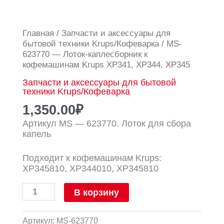
Количество
Главная
/
Запчасти и аксессуары для
товара
бытовой техники Krups/Кофеварка
/ MS-
MS-
623770 — Лоток-каплесборник к
623770
кофемашинам Krups XP341, XP344, XP345
-
Запчасти и аксессуары для бытовой
Лоток-
техники Krups/Кофеварка
каплесборник
к
1,350.00
₽
кофемашинам
Артикул MS — 623770. Лоток для сбора
Krups
капель
XP341,
XP344,
Подходит к кофемашинам Krups:
XP345
XP345810, XP344010, XP345810
В корзину
Артикул:
MS-623770