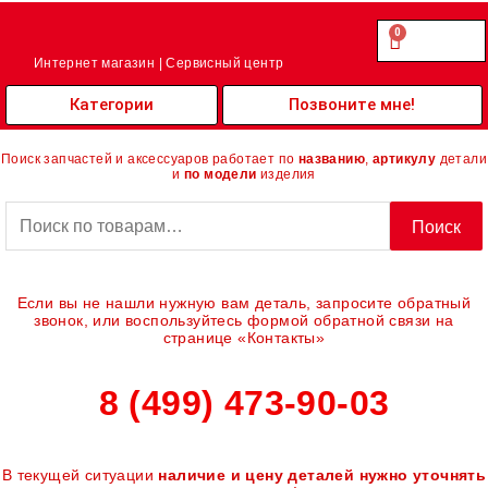
Перейти
к
0
Cart
0.00
₽
содержимому
Интернет магазин | Сервисный центр
Категории
Позвоните мне!
Поиск запчастей и аксессуаров работает по
названию
,
артикулу
детали
и
по модели
изделия
Искать:
Поиск
Если вы не нашли нужную вам деталь, запросите обратный
звонок, или воспользуйтесь формой обратной связи на
странице «Контакты»
8 (499) 473-90-03
В текущей ситуации
наличие и цену деталей нужно уточнять