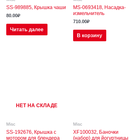
SS-989885, Крышка чаши
MS-0693418, Насадка-
измельчитель
80.00
₽
710.00
₽
Читать далее
В корзину
НЕТ НА СКЛАДЕ
Misc
Misc
SS-192676, Крышка с
XF100032, Баночки
мотором для блендера
(набор) для йогуртницы