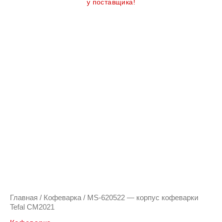
у поставщика!
Количество
товара
MS-
620522
-
корпус
кофеварки
Tefal
CM2021
Главная
/
Кофеварка
/ MS-620522 — корпус кофеварки
Tefal CM2021