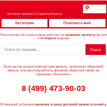
Перейти
к
0
Cart
0.00
₽
содержимому
Интернет магазин | Сервисный центр
Категории
Позвоните мне!
Поиск запчастей и аксессуаров работает по
названию
,
артикулу
детали
и
по модели
изделия
Искать:
Поиск
Если вы не нашли нужную вам деталь, запросите обратный
звонок, или воспользуйтесь формой обратной связи на
странице «Контакты»
8 (499) 473-90-03
В текущей ситуации
наличие и цену деталей нужно уточнять