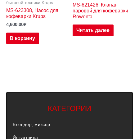
бытовой техники Krups
MS-621426, Клапан
MS-623308, Насос для
паровой для кофеварки
кофеварки Krups
Rowenta
4,600.00
₽
Читать далее
В корзину
КАТЕГОРИИ
Блендер, миксер
Йогуртница