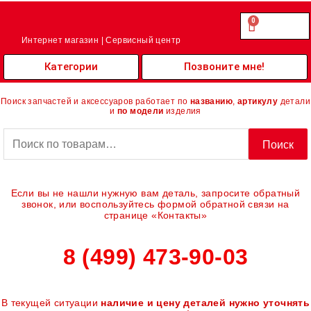
Перейти
к
0
Cart
0.00
₽
содержимому
Интернет магазин | Сервисный центр
Категории
Позвоните мне!
Поиск запчастей и аксессуаров работает по
названию
,
артикулу
детали
и
по модели
изделия
Искать:
Поиск
Если вы не нашли нужную вам деталь, запросите обратный
звонок, или воспользуйтесь формой обратной связи на
странице «Контакты»
8 (499) 473-90-03
В текущей ситуации
наличие и цену деталей нужно уточнять