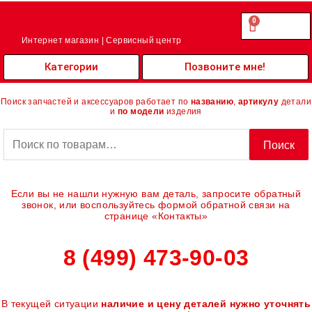
Перейти
к
0
Cart
0.00
₽
содержимому
Интернет магазин | Сервисный центр
Категории
Позвоните мне!
Поиск запчастей и аксессуаров работает по
названию
,
артикулу
детали
и
по модели
изделия
Искать:
Поиск
Если вы не нашли нужную вам деталь, запросите обратный
звонок, или воспользуйтесь формой обратной связи на
странице «Контакты»
8 (499) 473-90-03
В текущей ситуации
наличие и цену деталей нужно уточнять