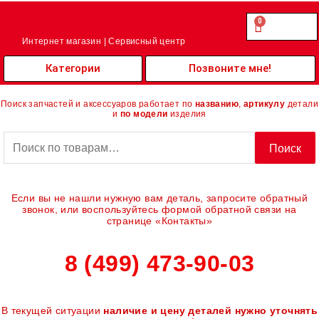
Перейти
к
0
Cart
0.00
₽
содержимому
Интернет магазин | Сервисный центр
Категории
Позвоните мне!
Поиск запчастей и аксессуаров работает по
названию
,
артикулу
детали
и
по модели
изделия
Искать:
Поиск
Если вы не нашли нужную вам деталь, запросите обратный
звонок, или воспользуйтесь формой обратной связи на
странице «Контакты»
8 (499) 473-90-03
В текущей ситуации
наличие и цену деталей нужно уточнять