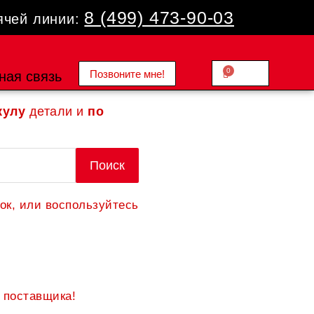
8 (499) 473-90-03
ячей линии:
0
Позвоните мне!
Cart
ная связь
0.00
₽
кулу
детали и
по
Поиск
ок, или воспользуйтесь
 поставщика!