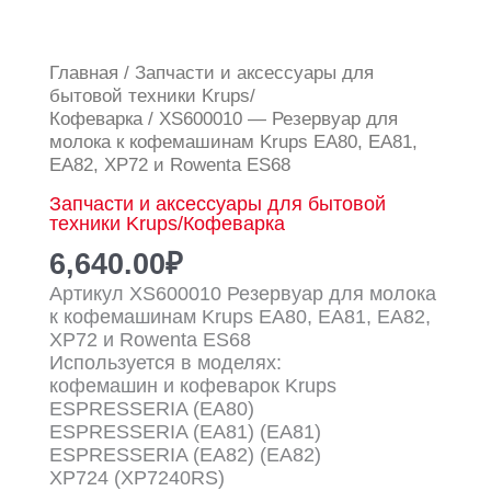
Количество
Главная
/
Запчасти и аксессуары для
товара
бытовой техники Krups/
XS600010
Кофеварка
/ XS600010 — Резервуар для
-
молока к кофемашинам Krups EA80, EA81,
Резервуар
EA82, XP72 и Rowenta ES68
для
Запчасти и аксессуары для бытовой
молока
техники Krups/Кофеварка
к
кофемашинам
6,640.00
₽
Krups
Артикул XS600010 Резервуар для молока
EA80,
к кофемашинам Krups EA80, EA81, EA82,
EA81,
XP72 и Rowenta ES68
EA82,
Используется в моделях:
XP72
кофемашин и кофеварок Krups
и
ESPRESSERIA (EA80)
Rowenta
ESPRESSERIA (EA81) (EA81)
ES68
ESPRESSERIA (EA82) (EA82)
XP724 (XP7240RS)