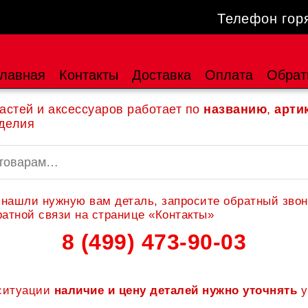
Телефон гор
лавная
Контакты
Доставка
Оплата
Обрат
астей и аксессуаров работает по
названию
,
арти
делия
 нашли нужную вам деталь, запросите обратный звон
атной связи на странице «Контакты»
8 (499) 473-90-03
 ситуации
наличие и цену деталей нужно уточнять
у