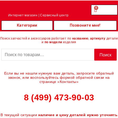
Перейти
к
0
Cart
0.00
₽
содержимому
Интернет магазин | Сервисный центр
Категории
Позвоните мне!
Поиск запчастей и аксессуаров работает по
названию
,
артикулу
детали
и
по модели
изделия
Искать:
Поиск
Если вы не нашли нужную вам деталь, запросите обратный
звонок, или воспользуйтесь формой обратной связи на
странице «Контакты»
8 (499) 473-90-03
В текущей ситуации
наличие и цену деталей нужно уточнять