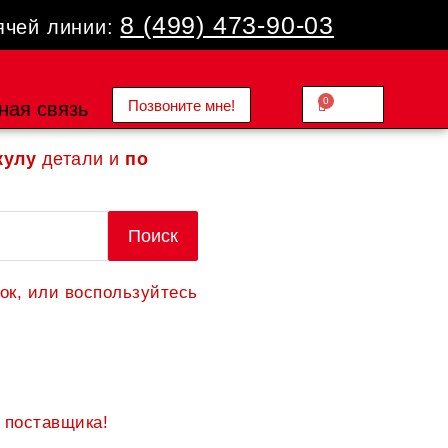
8 (499) 473-90-03
ячей линии:
0
Позвоните мне!
Cart
ная связь
0.00
₽
кулу
детали и
по
Поиск
ок, или воспользуйтесь
 поставщика!