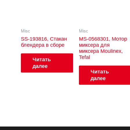
Misc
Misc
SS-193816, Стакан
MS-0568301, Мотор
блендера в сборе
миксера для
миксера Moulinex,
Tefal
Читать
далее
Читать
далее