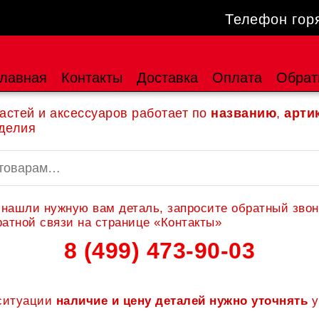
Телефон гор
лавная
Контакты
Доставка
Оплата
Обрат
астей и аксессуаров работает по
названию
,
арти
делия
 нашли нужную вам деталь, запросите обратный звон
атной связи на странице «Контакты»
8 (499) 473-90-03
 ситуации
наличие и цену деталей нужно уточнять
у