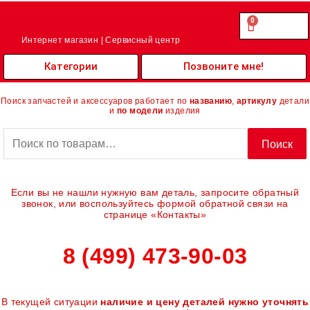
Перейти
к
0
Cart
0.00
₽
содержимому
Интернет магазин | Сервисный центр
Категории
Позвоните мне!
Поиск запчастей и аксессуаров работает по
названию
,
артикулу
детали
и
по модели
изделия
Искать:
Поиск
Если вы не нашли нужную вам деталь, запросите обратный
звонок, или воспользуйтесь формой обратной связи на
странице «Контакты»
8 (499) 473-90-03
В текущей ситуации
наличие и цену деталей нужно уточнять