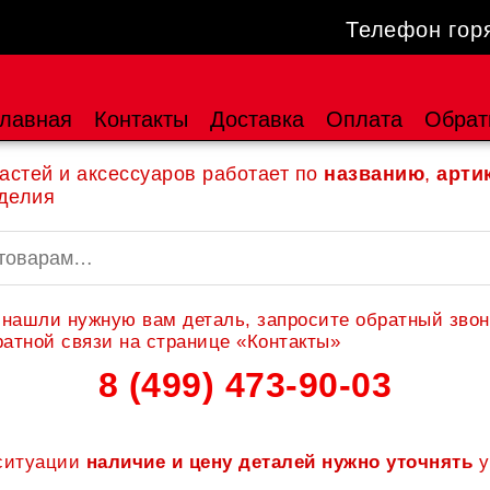
Телефон гор
лавная
Контакты
Доставка
Оплата
Обрат
астей и аксессуаров работает по
названию
,
арти
делия
 нашли нужную вам деталь, запросите обратный звон
атной связи на странице «Контакты»
8 (499) 473-90-03
 ситуации
наличие и цену деталей нужно уточнять
у