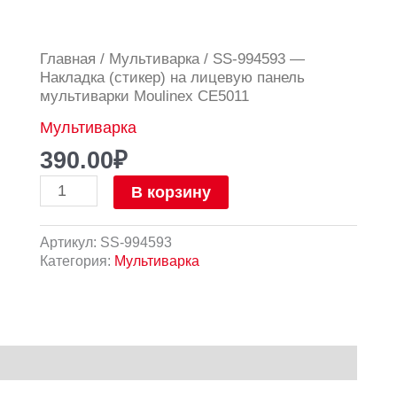
Количество
Главная
/
Мультиварка
/ SS-994593 —
товара
Накладка (стикер) на лицевую панель
SS-
мультиварки Moulinex CE5011
994593
Мультиварка
-
Накладка
390.00
₽
(стикер)
на
В корзину
лицевую
панель
Артикул:
SS-994593
мультиварки
Категория:
Мультиварка
Moulinex
CE5011