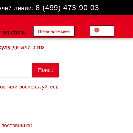
8 (499) 473-90-03
ячей линии:
0
Позвоните мне!
Cart
ная связь
0.00
₽
кулу
детали и
по
Поиск
ок, или воспользуйтесь
 поставщика!