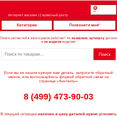
Перейти
к
0
Cart
0.00
₽
содержимому
Интернет магазин | Сервисный центр
Категории
Позвоните мне!
Поиск запчастей и аксессуаров работает по
названию
,
артикулу
детали
и
по модели
изделия
Искать:
Поиск
Если вы не нашли нужную вам деталь, запросите обратный
звонок, или воспользуйтесь формой обратной связи на
странице «Контакты»
8 (499) 473-90-03
В текущей ситуации
наличие и цену деталей нужно уточнять