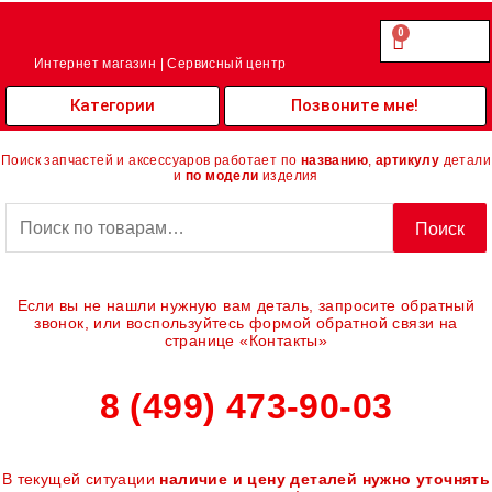
Перейти
к
0
Cart
0.00
₽
содержимому
Интернет магазин | Сервисный центр
Категории
Позвоните мне!
Поиск запчастей и аксессуаров работает по
названию
,
артикулу
детали
и
по модели
изделия
Искать:
Поиск
Если вы не нашли нужную вам деталь, запросите обратный
звонок, или воспользуйтесь формой обратной связи на
странице «Контакты»
8 (499) 473-90-03
В текущей ситуации
наличие и цену деталей нужно уточнять