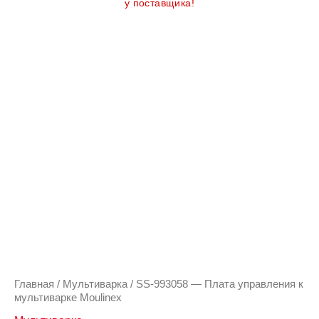
у поставщика!
Количество
товара
SS-
993058
-
Плата
управления
к
мультиварке
Moulinex
Главная
/
Мультиварка
/ SS-993058 — Плата управления к
мультиварке Moulinex