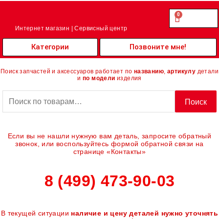
Перейти
к
0
Cart
0.00
₽
содержимому
Интернет магазин | Сервисный центр
Категории
Позвоните мне!
Поиск запчастей и аксессуаров работает по
названию
,
артикулу
детали
и
по модели
изделия
Искать:
Поиск
Если вы не нашли нужную вам деталь, запросите обратный
звонок, или воспользуйтесь формой обратной связи на
странице «Контакты»
8 (499) 473-90-03
В текущей ситуации
наличие и цену деталей нужно уточнять