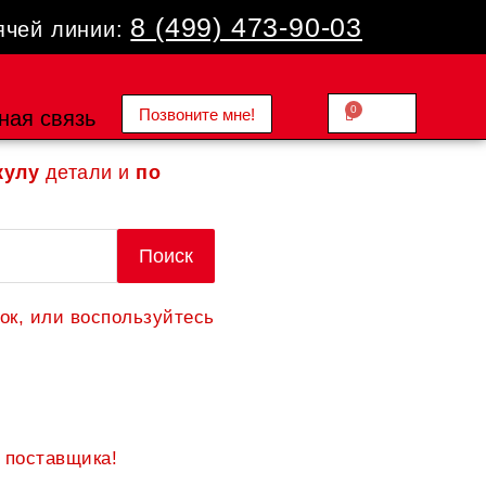
8 (499) 473-90-03
ячей линии:
0
Позвоните мне!
Cart
ная связь
0.00
₽
кулу
детали и
по
Поиск
ок, или воспользуйтесь
 поставщика!