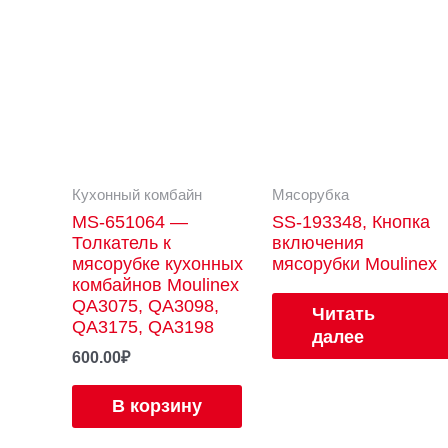
Кухонный комбайн
Мясорубка
MS-651064 —
SS-193348, Кнопка
Толкатель к
включения
мясорубке кухонных
мясорубки Moulinex
комбайнов Moulinex
QA3075, QA3098,
Читать
QA3175, QA3198
далее
600.00
₽
В корзину