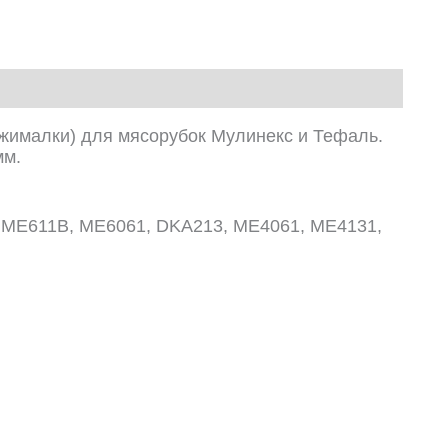
жималки) для мясорубок Мулинекс и Тефаль.
мм.
 ME611B, ME6061, DKA213, ME4061, ME4131,