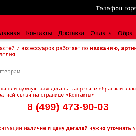
Телефон гор
лавная
Контакты
Доставка
Оплата
Обрат
астей и аксессуаров работает по
названию
,
арти
делия
 нашли нужную вам деталь, запросите обратный звон
атной связи на странице «Контакты»
8 (499) 473-90-03
 ситуации
наличие и цену деталей нужно уточнять
у