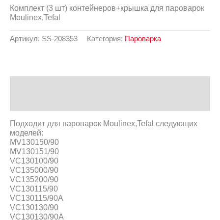
Комплект (3 шт) контейнеров+крышка для пароварок
Moulinex,Tefal
Артикул:
SS-208353
Категория:
Пароварка
Описание
Отзывы (0)
Подходит для пароварок Moulinex,Tefal следующих
моделей:
MV130150/90
MV130151/90
VC130100/90
VC135000/90
VC135200/90
VC130115/90
VC130115/90A
VC130130/90
VC130130/90A