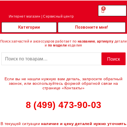
Перейти
к
0
Cart
0.00
₽
содержимому
Интернет магазин | Сервисный центр
Категории
Позвоните мне!
Поиск запчастей и аксессуаров работает по
названию
,
артикулу
детали
и
по модели
изделия
Искать:
Поиск
Если вы не нашли нужную вам деталь, запросите обратный
звонок, или воспользуйтесь формой обратной связи на
странице «Контакты»
8 (499) 473-90-03
В текущей ситуации
наличие и цену деталей нужно уточнять