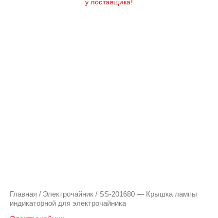
у поставщика!
Количество
товара
SS-
201680
-
Крышка
лампы
индикаторной
для
электрочайника
Главная
/
Электрочайник
/ SS-201680 — Крышка лампы
индикаторной для электрочайника