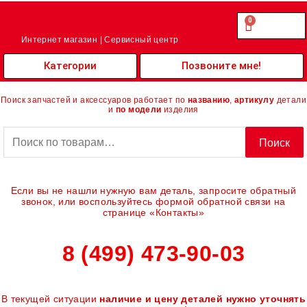
Перейти
к
0
Cart
0.00
₽
содержимому
Интернет магазин | Сервисный центр
Категории
Позвоните мне!
Поиск запчастей и аксессуаров работает по
названию
,
артикулу
детали
и
по модели
изделия
Искать:
Поиск
Если вы не нашли нужную вам деталь, запросите обратный
звонок, или воспользуйтесь формой обратной связи на
странице «Контакты»
8 (499) 473-90-03
В текущей ситуации
наличие и цену деталей нужно уточнять