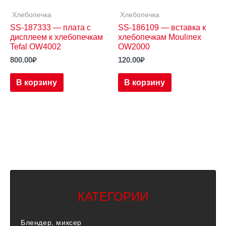
Хлебопечка
Хлебопечка
SS-187333 — плата с
SS-186109 — вставка к
дисплеем к хлебопечкам
хлебопечкам Moulinex
Tefal OW4002
OW2000
800.00
₽
120.00
₽
В корзину
В корзину
КАТЕГОРИИ
Блендер, миксер