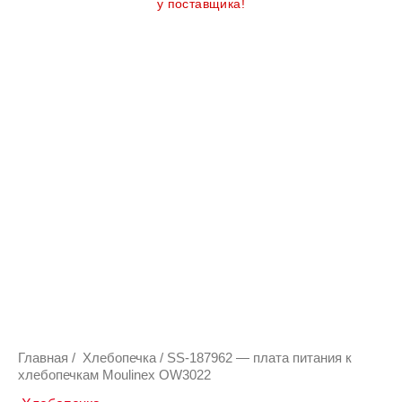
у поставщика!
Количество
товара
SS-
187962
-
плата
питания
к
хлебопечкам
Moulinex
OW3022
Главная
/
Хлебопечка
/ SS-187962 — плата питания к
хлебопечкам Moulinex OW3022