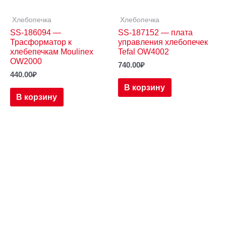
Хлебопечка
Хлебопечка
SS-186094 —
SS-187152 — плата
Трасформатор к
управления хлебопечек
хлебепечкам Moulinex
Tefal OW4002
OW2000
740.00
₽
440.00
₽
В корзину
В корзину