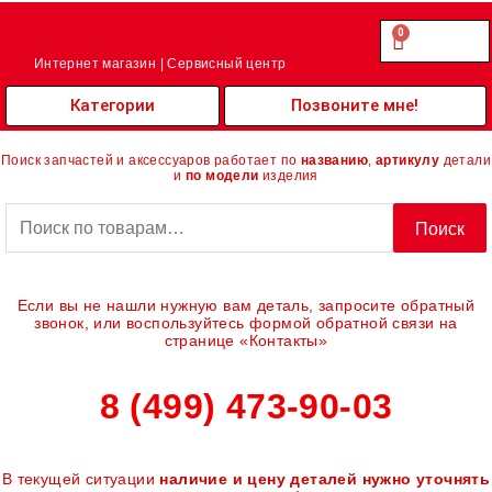
Перейти
к
0
Cart
0.00
₽
содержимому
Интернет магазин | Сервисный центр
Категории
Позвоните мне!
Поиск запчастей и аксессуаров работает по
названию
,
артикулу
детали
и
по модели
изделия
Искать:
Поиск
Если вы не нашли нужную вам деталь, запросите обратный
звонок, или воспользуйтесь формой обратной связи на
странице «Контакты»
8 (499) 473-90-03
В текущей ситуации
наличие и цену деталей нужно уточнять