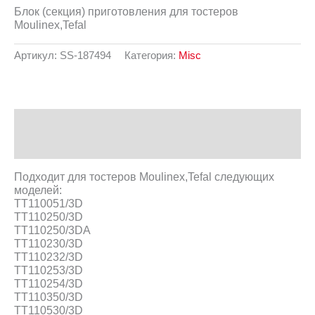
Блок (секция) приготовления для тостеров
Moulinex,Tefal
Артикул:
SS-187494
Категория:
Misc
Описание
Отзывы (0)
Подходит для тостеров Moulinex,Tefal следующих
моделей:
TT110051/3D
TT110250/3D
TT110250/3DA
TT110230/3D
TT110232/3D
TT110253/3D
TT110254/3D
TT110350/3D
TT110530/3D