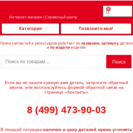
Перейти
к
0
Cart
0.00
₽
содержимому
Интернет магазин | Сервисный центр
Категории
Позвоните мне!
Поиск запчастей и аксессуаров работает по
названию
,
артикулу
детали
и
по модели
изделия
Искать:
Поиск
Если вы не нашли нужную вам деталь, запросите обратный
звонок, или воспользуйтесь формой обратной связи на
странице «Контакты»
8 (499) 473-90-03
В текущей ситуации
наличие и цену деталей нужно уточнять