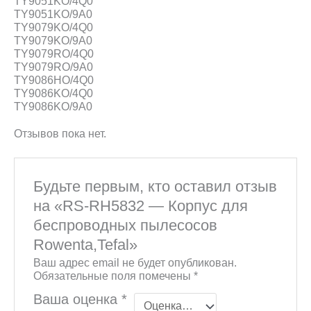
TY9051KO/4Q0
TY9051KO/9A0
TY9079KO/4Q0
TY9079KO/9A0
TY9079RO/4Q0
TY9079RO/9A0
TY9086HO/4Q0
TY9086KO/4Q0
TY9086KO/9A0
Отзывов пока нет.
Будьте первым, кто оставил отзыв
на «RS-RH5832 — Корпус для
беспроводных пылесосов
Rowenta,Tefal»
Ваш адрес email не будет опубликован.
Обязательные поля помечены
*
Ваша оценка
*