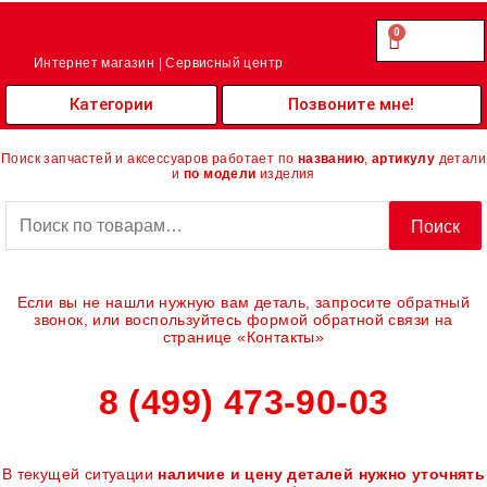
Перейти
к
0
Cart
0.00
₽
содержимому
Интернет магазин | Сервисный центр
Категории
Позвоните мне!
Поиск запчастей и аксессуаров работает по
названию
,
артикулу
детали
и
по модели
изделия
Искать:
Поиск
Если вы не нашли нужную вам деталь, запросите обратный
звонок, или воспользуйтесь формой обратной связи на
странице «Контакты»
8 (499) 473-90-03
В текущей ситуации
наличие и цену деталей нужно уточнять