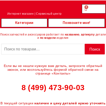
Перейти
к
0
Cart
0.00
₽
содержимому
Интернет магазин | Сервисный центр
Категории
Позвоните мне!
Поиск запчастей и аксессуаров работает по
названию
,
артикулу
детали
и
по модели
изделия
Искать:
Поиск
Если вы не нашли нужную вам деталь, запросите обратный
звонок, или воспользуйтесь формой обратной связи на
странице «Контакты»
8 (499) 473-90-03
В текущей ситуации
наличие и цену деталей нужно уточнять