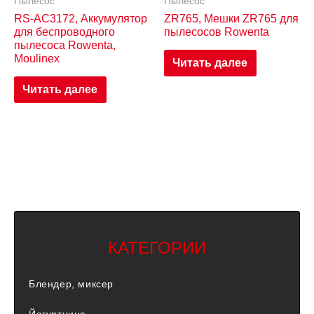
Пылесос
Пылесос
RS-AC3172, Аккумулятор
ZR765, Мешки ZR765 для
для беспроводного
пылесосов Rowenta
пылесоса Rowenta,
Moulinex
Читать далее
Читать далее
КАТЕГОРИИ
Блендер, миксер
Йогуртница