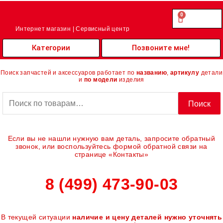
Перейти
к
0
Cart
0.00
₽
содержимому
Интернет магазин | Сервисный центр
Категории
Позвоните мне!
Поиск запчастей и аксессуаров работает по
названию
,
артикулу
детали
и
по модели
изделия
Искать:
Поиск
Если вы не нашли нужную вам деталь, запросите обратный
звонок, или воспользуйтесь формой обратной связи на
странице «Контакты»
8 (499) 473-90-03
В текущей ситуации
наличие и цену деталей нужно уточнять