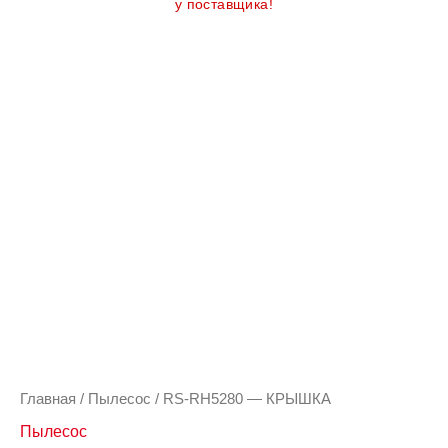
у поставщика!
Количество
товара
RS-
RH5280
-
КРЫШКА
Главная
/
Пылесос
/ RS-RH5280 — КРЫШКА
Пылесос