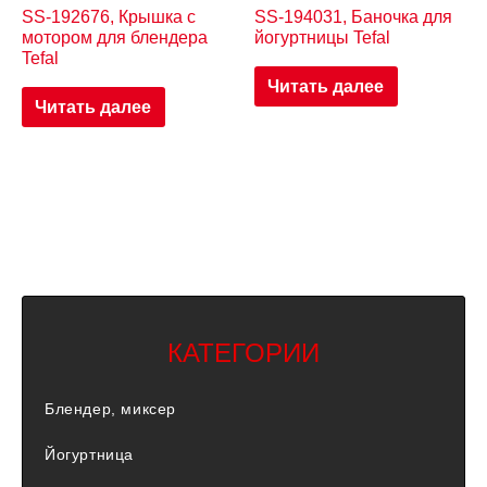
SS-192676, Крышка с
SS-194031, Баночка для
мотором для блендера
йогуртницы Tefal
Tefal
Читать далее
Читать далее
КАТЕГОРИИ
Блендер, миксер
Йогуртница