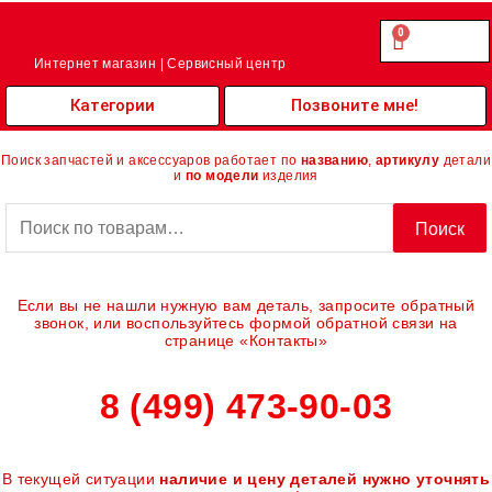
Перейти
к
0
Cart
0.00
₽
содержимому
Интернет магазин | Сервисный центр
Категории
Позвоните мне!
Поиск запчастей и аксессуаров работает по
названию
,
артикулу
детали
и
по модели
изделия
Искать:
Поиск
Если вы не нашли нужную вам деталь, запросите обратный
звонок, или воспользуйтесь формой обратной связи на
странице «Контакты»
8 (499) 473-90-03
В текущей ситуации
наличие и цену деталей нужно уточнять