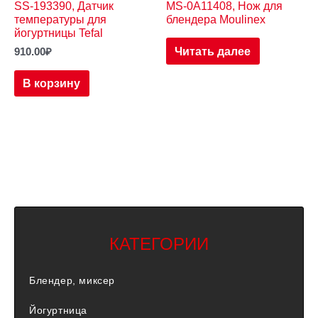
SS-193390, Датчик
MS-0A11408, Нож для
температуры для
блендера Moulinex
йогуртницы Tefal
Читать далее
910.00
₽
В корзину
КАТЕГОРИИ
Блендер, миксер
Йогуртница