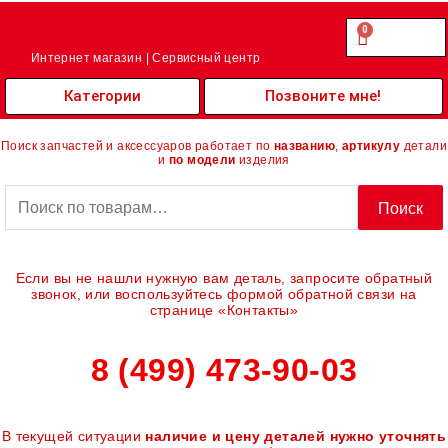
Перейти
к
0
Cart
0.00
₽
содержимому
Интернет магазин | Сервисный центр
Категории
Позвоните мне!
Поиск запчастей и аксессуаров работает по
названию
,
артикулу
детали
и
по модели
изделия
Искать:
Поиск
Если вы не нашли нужную вам деталь, запросите обратный
звонок, или воспользуйтесь формой обратной связи на
странице «Контакты»
8 (499) 473-90-03
В текущей ситуации
наличие и цену деталей нужно уточнять