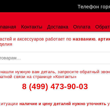
Телефон гор
лавная
Контакты
Доставка
Оплата
Обрат
астей и аксессуаров работает по
названию
,
арти
делия
 нашли нужную вам деталь, запросите обратный звон
атной связи на странице «Контакты»
8 (499) 473-90-03
 ситуации
наличие и цену деталей нужно уточнять
у