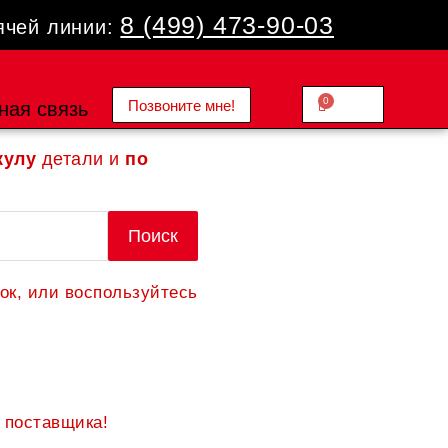
8 (499) 473-90-03
ячей линии:
0
Позвоните мне!
Cart
ная связь
0.00
₽
кулу
детали и
по
Поиск
ок, или воспользуйтесь
 поставщика!