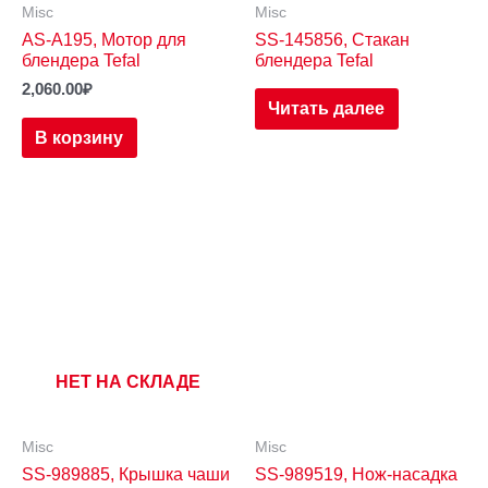
Misc
Misc
AS-A195, Мотор для
SS-145856, Стакан
блендера Tefal
блендера Tefal
2,060.00
₽
Читать далее
В корзину
НЕТ НА СКЛАДЕ
Misc
Misc
SS-989885, Крышка чаши
SS-989519, Нож-насадка