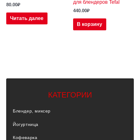
для блендеров Tefal
80.00
₽
440.00
₽
Читать далее
В корзину
КАТЕГОРИИ
Блендер, миксер
Йогуртница
Кофеварка