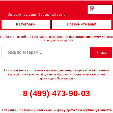
Перейти
к
0
Cart
0.00
₽
содержимому
Интернет магазин | Сервисный центр
Категории
Позвоните мне!
Поиск запчастей и аксессуаров работает по
названию
,
артикулу
детали
и
по модели
изделия
Искать:
Поиск
Если вы не нашли нужную вам деталь, запросите обратный
звонок, или воспользуйтесь формой обратной связи на
странице «Контакты»
8 (499) 473-90-03
В текущей ситуации
наличие и цену деталей нужно уточнять