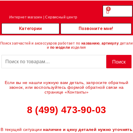
Перейти
к
0
Cart
0.00
₽
содержимому
Интернет магазин | Сервисный центр
Категории
Позвоните мне!
Поиск запчастей и аксессуаров работает по
названию
,
артикулу
детали
и
по модели
изделия
Искать:
Поиск
Если вы не нашли нужную вам деталь, запросите обратный
звонок, или воспользуйтесь формой обратной связи на
странице «Контакты»
8 (499) 473-90-03
В текущей ситуации
наличие и цену деталей нужно уточнять