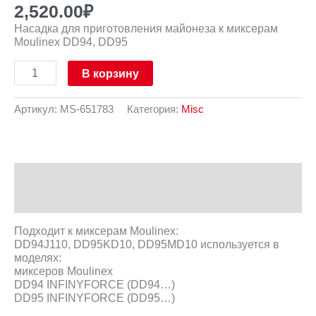
2,520.00
₽
Насадка для приготовления майонеза к миксерам
Moulinex DD94, DD95
В корзину
Артикул:
MS-651783
Категория:
Misc
Описание
Отзывы (0)
Подходит к миксерам Moulinex:
DD94J110, DD95KD10, DD95MD10 используется в
моделях:
миксеров Moulinex
DD94 INFINYFORCE (DD94…)
DD95 INFINYFORCE (DD95…)