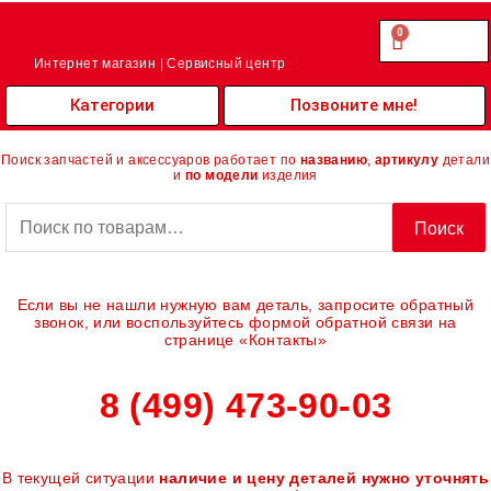
Перейти
к
0
Cart
0.00
₽
содержимому
Интернет магазин | Сервисный центр
Категории
Позвоните мне!
Поиск запчастей и аксессуаров работает по
названию
,
артикулу
детали
и
по модели
изделия
Искать:
Поиск
Если вы не нашли нужную вам деталь, запросите обратный
звонок, или воспользуйтесь формой обратной связи на
странице «Контакты»
8 (499) 473-90-03
В текущей ситуации
наличие и цену деталей нужно уточнять