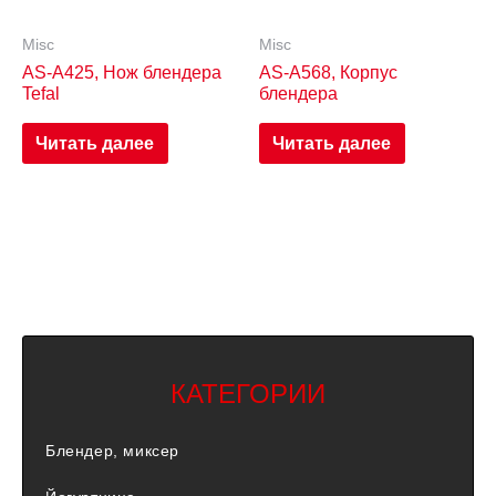
Misc
Misc
AS-A425, Нож блендера
AS-A568, Корпус
Tefal
блендера
Читать далее
Читать далее
КАТЕГОРИИ
Блендер, миксер