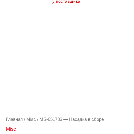
у поставщика!
Количество
товара
MS-
651783
-
Насадка
в
сборе
Главная
/
Misc
/ MS-651783 — Насадка в сборе
Misc