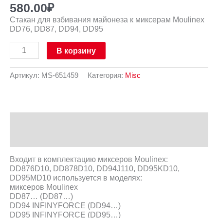
580.00
₽
Стакан для взбивания майонеза к миксерам Moulinex
DD76, DD87, DD94, DD95
В корзину
Артикул:
MS-651459
Категория:
Misc
Описание
Отзывы (0)
Входит в комплектацию миксеров Moulinex:
DD876D10, DD878D10, DD94J110, DD95KD10,
DD95MD10 используется в моделях:
миксеров Moulinex
DD87… (DD87…)
DD94 INFINYFORCE (DD94…)
DD95 INFINYFORCE (DD95…)