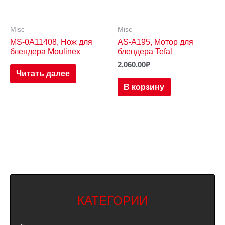
Misc
Misc
MS-0A11408, Нож для
AS-A195, Мотор для
блендера Moulinex
блендера Tefal
2,060.00
₽
Читать далее
В корзину
КАТЕГОРИИ