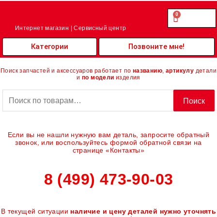
Перейти
к
0
Cart
0.00
₽
содержимому
Интернет магазин | Сервисный центр
Категории
Позвоните мне!
Поиск запчастей и аксессуаров работает по
названию
,
артикулу
детали
и
по модели
изделия
Искать:
Поиск
Если вы не нашли нужную вам деталь, запросите обратный
звонок, или воспользуйтесь формой обратной связи на
странице «Контакты»
8 (499) 473-90-03
В текущей ситуации
наличие и цену деталей нужно уточнять