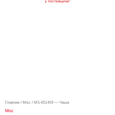
у поставщика!
Количество
товара
MS-
651459
-
Чаша
Главная
/
Misc
/ MS-651459 — Чаша
Misc