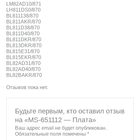
LM82AD10/871
LH811DS0/870
BL811138/870
BL811AKR/870
BL811D38/870
BL811D40/870
BL811DKR/870
BL813DKR/870
BL815E31/870
BL815EKR/870
BL82AD31/870
BL82AD40/870
BL82BAKR/870
Отзывов пока нет.
Будьте первым, кто оставил отзыв
на «MS-651112 — Плата»
Ваш адрес email не будет опубликован.
Обязательные поля помечены
*