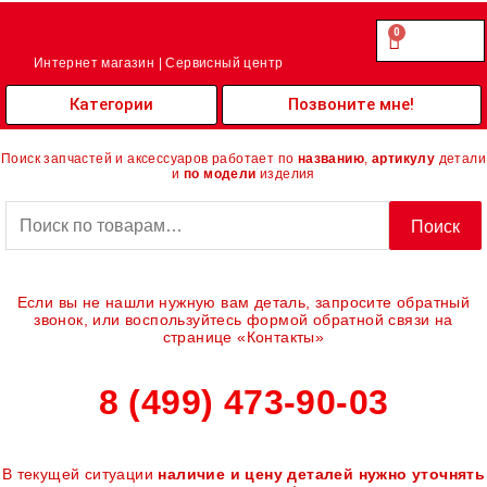
Перейти
к
0
Cart
0.00
₽
содержимому
Интернет магазин | Сервисный центр
Категории
Позвоните мне!
Поиск запчастей и аксессуаров работает по
названию
,
артикулу
детали
и
по модели
изделия
Искать:
Поиск
Если вы не нашли нужную вам деталь, запросите обратный
звонок, или воспользуйтесь формой обратной связи на
странице «Контакты»
8 (499) 473-90-03
В текущей ситуации
наличие и цену деталей нужно уточнять