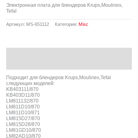
Электронная плата для блендеров Krups,Moulinex,
Tefal
Артикул:
MS-651112
Категория:
Misc
Описание
Отзывы (0)
Подходит для блендеров Krups,Moulinex,Tefal
следующих моделей:
KB403111/870
KB403D11/870
LM811132/870
LM811D10/870
LM811D10/871
LM815D27/870
LM815D28/870
LM81GD10/870
LM82AD10/870