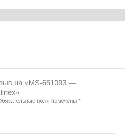
тзыв на «MS-651093 —
linex»
Обязательные поля помечены
*