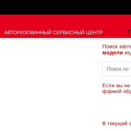
Перейти
к
содержимому
Г
АВТОРИЗОВАННЫЙ СЕРВИСНЫЙ ЦЕНТР
Поиск запч
модели
из
Искать:
Если вы не
формой обр
В текущей