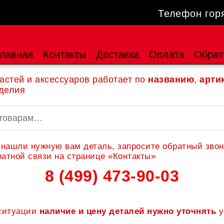
Телефон гор
лавная
Контакты
Доставка
Оплата
Обрат
астей и аксессуаров работает по
названию
,
арти
делия
 нашли нужную вам деталь, запросите обратный звон
атной связи на странице «Контакты»
8 (499) 473-90-03
 ситуации
наличие и цену деталей нужно уточнять
у