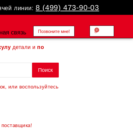
8 (499) 473-90-03
ячей линии:
0
Позвоните мне!
Cart
ная связь
0.00
₽
кулу
детали и
по
Поиск
ок, или воспользуйтесь
 поставщика!