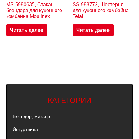
MS-5980635, Стакан
SS-988772, Шестерня
блендера для кухонного
для кухонного комбайна
комбайна Moulinex
Tefal
Читать далее
Читать далее
КАТЕГОРИИ
Блендер, миксер
Йогуртница