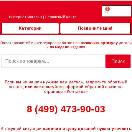
Перейти
к
0
Cart
0.00
₽
содержимому
Интернет магазин | Сервисный центр
Категории
Позвоните мне!
Поиск запчастей и аксессуаров работает по
названию
,
артикулу
детали
и
по модели
изделия
Искать:
Поиск
Если вы не нашли нужную вам деталь, запросите обратный
звонок, или воспользуйтесь формой обратной связи на
странице «Контакты»
8 (499) 473-90-03
В текущей ситуации
наличие и цену деталей нужно уточнять