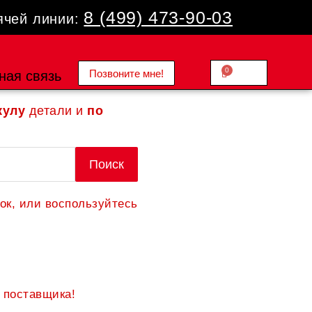
8 (499) 473-90-03
ячей линии:
0
Позвоните мне!
Cart
ная связь
0.00
₽
кулу
детали и
по
Поиск
ок, или воспользуйтесь
 поставщика!