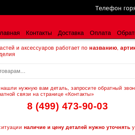
Телефон гор
лавная
Контакты
Доставка
Оплата
Обрат
астей и аксессуаров работает по
названию
,
арти
делия
 нашли нужную вам деталь, запросите обратный звон
атной связи на странице «Контакты»
8 (499) 473-90-03
 ситуации
наличие и цену деталей нужно уточнять
у