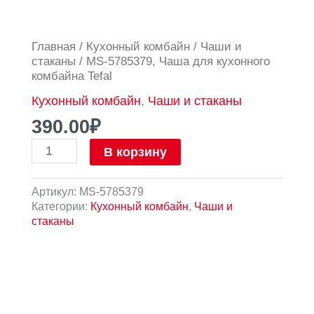
Количество
Главная
/
Кухонный комбайн
/
Чаши и
товара
стаканы
/ MS-5785379, Чаша для кухонного
MS-
комбайна Tefal
5785379,
Кухонный комбайн
,
Чаши и стаканы
Чаша
для
390.00
₽
кухонного
комбайна
В корзину
Tefal
Артикул:
MS-5785379
Категории:
Кухонный комбайн
,
Чаши и
стаканы