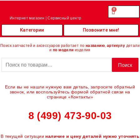
Перейти
к
0
Cart
0.00
₽
содержимому
Интернет магазин | Сервисный центр
Категории
Позвоните мне!
Поиск запчастей и аксессуаров работает по
названию
,
артикулу
детали
и
по модели
изделия
Искать:
Поиск
Если вы не нашли нужную вам деталь, запросите обратный
звонок, или воспользуйтесь формой обратной связи на
странице «Контакты»
8 (499) 473-90-03
В текущей ситуации
наличие и цену деталей нужно уточнять