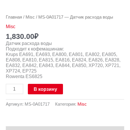
Главная
/
Misc
/ MS-0A01717 — Датчик расхода воды
Misc
1,830.00
₽
Датчик расхода воды
Подходит к кофемашинам:
Krups EA691, EA693, EA800, EA801, EA802, EA805,
EA808, EA810, EA815, EA816, EA824, EA826, EA828,
EA832, EA842, EA843, EA844, EA850, XP720, XP721,
XP724, EP725
Rowenta ES6825
В корзину
Артикул:
MS-0A01717
Категория:
Misc